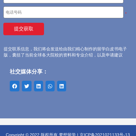
大学排名
*
语言考试
院校选择
提交联系信息，我们将会发送给由我们精心制作的留学白皮书电子
专业方向
版，囊括了当前全球各大院校的资料和专业介绍，以及申请建议
留学费用
社交媒体分享：
海外生活
签证申请
行前准备
问答专区
Copyright © 2022 版权所有 梦想留学 |
京ICP备2021021133号-13