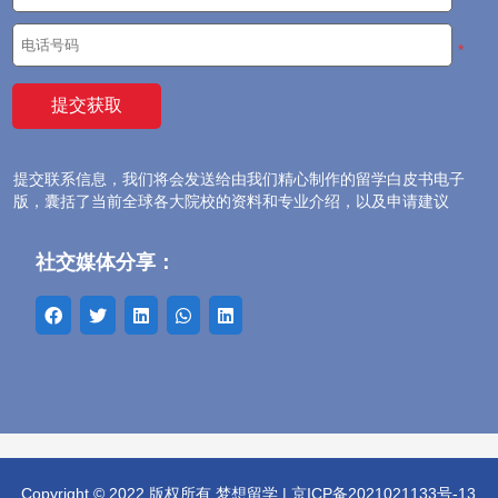
大学排名
*
语言考试
院校选择
提交联系信息，我们将会发送给由我们精心制作的留学白皮书电子
专业方向
版，囊括了当前全球各大院校的资料和专业介绍，以及申请建议
留学费用
社交媒体分享：
海外生活
签证申请
行前准备
问答专区
Copyright © 2022 版权所有 梦想留学 |
京ICP备2021021133号-13