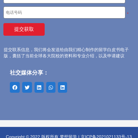
大学排名
*
语言考试
院校选择
提交联系信息，我们将会发送给由我们精心制作的留学白皮书电子
专业方向
版，囊括了当前全球各大院校的资料和专业介绍，以及申请建议
留学费用
社交媒体分享：
海外生活
签证申请
行前准备
问答专区
Copyright © 2022 版权所有 梦想留学 |
京ICP备2021021133号-13