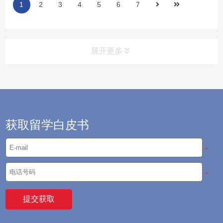
1
2
3
4
5
6
7
大学为例：它在 U.S. News 全球大学排
名中高居第8，可到了 QS 世界大学排
名中...
展开更多
留学攻略
——为你留学之路保驾护航
留服动态
获取留学白皮书
新闻资讯
*
大学排名
*
语言考试
院校选择