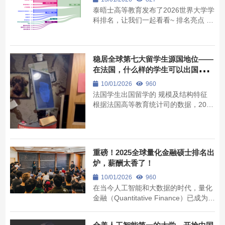
习生...
泰晤士高等教育发布了2026世界大学学
科排名，让我们一起看看~ 排名亮点 美
国麻省理工学院 (MIT) 在三个学科排名
中位列第一，领跑全球大学排名。美国
高校在八个学科排名中名列前茅。 英
稳居全球第七大留学生源国地位——
国高校在三个学科排名中位列第一。剑
在法国，什么样的学生可以出国留
桥大学自2022年以来首次荣登心理学领
学？
域榜首...
10/01/2026
960
法国学生出国留学的 规模及结构特征
根据法国高等教育统计司的数据，2024
—2025学年，约有11.5万名法国学生选
择出国学习，人数比上一年增长3%，
比十年前增长38%——法国一直稳居全
球第七大留学生源国的地位。在欧盟层
重磅！2025全球量化金融硕士排名出
面，法国是欧盟“伊拉斯谟+计划”最积极
炉，薪酬太香了！
的参与者，其派...
10/01/2026
960
在当今人工智能和大数据的时代，量化
金融（Quantitative Finance）已成为全
球高薪和高竞争力的代名词之一。 在选
择学校时，除了参考行业权威网站