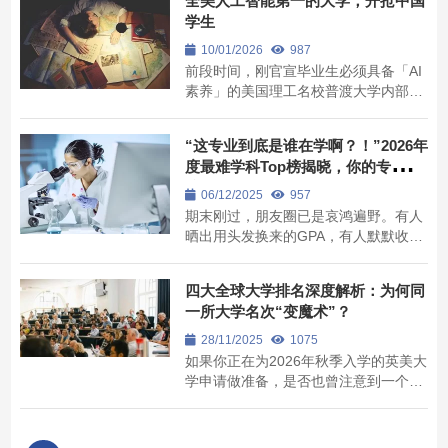
全美人工智能第一的大学，开抢中国
Quant.Net 的排名，Risk.Net 发布的全
学生
球量化金融硕士排名同样具有重要的参
考价值。 近日，2025年 Risk.Net 全球
10/01/2026
987
量化金...
前段时间，刚官宣毕业生必须具备「AI
素养」的美国理工名校普渡大学内部秘
密曝光，限制招收中国学生。 很多人担
心：是不是出国读理工科更难了？ 刚过
“这专业到底是谁在学啊？！”2026年
去的最新美国大学早申季，有一所大学
度最难学科Top榜揭晓，你的专业上
招生数据，却透露出了相反的趋势——
榜了吗？
全美人工智能专业排名第一的卡内基梅
06/12/2025
957
隆大学...
期末刚过，朋友圈已是哀鸿遍野。有人
晒出用头发换来的GPA，有人默默收起
了写秃的笔。都说“专业选得好，年年赛
高考”，可究竟哪个专业才是真正的“生
四大全球大学排名深度解析：为何同
死局”？ 会计人边配平边砸计算器，心
一所大学名次“变魔术”？
理学子在理论与实验中反复横跳，建筑
生抱着模型熬穿长夜……每个专业都觉
28/11/2025
1075
得自己够...
如果你正在为2026年秋季入学的英美大
学申请做准备，是否也曾注意到一个既
有趣又令人困惑的现象—— 同一所大
学，在不同的全球排名中，名次就像被
施了魔法一样，忽上忽下！ 以华盛顿