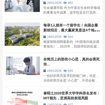
29/01/2026
892
生命健康学院 作为中英在生命科学领域
的重要合作成果，该学院旨在打造跨地
域、国际化、高水平的健康科学教育、
科研与创新平台，培养未来健康领域的
每录3人就有一个留学生！央国企最
领军人才，为应对全球健康挑战提供更
新校招后，最大赢家竟是这4个地区
多创新解决方案，并进一步推动中英两
的毕业生
国在生命科学领域的合作与共同进步。
19/01/2026
954
学院...
根据智联招聘最新的《中国海归就业调
查报告》，2025年，回国求职的应届留
学生人数较2024年增长12%，达到
2018年的2.25倍，创下近8年来新高。
你简历上的那些小心思，真的会害死
而这两年，央国企为代表的体制内就
你…
业，也越来越受到留学家庭的关注。那
么，央国企录用留学生时，哪些大学最
16/01/2026
849
吃香？哪些专业最...
一份好的简历是求职的敲门砖，但是，
当你的简历全是“小心思”，不但会被HR
一眼识破，最后还有可能因为“虚假宣
传”被企业清除实习记录，甚至于直接进
泰晤士2026世界大学学科排名发布：
入行业“黑名单”。而这，就不得不提到
MIT领先，亚洲高校表现亮眼
《令人心动的Offer》第二季中引发热议
的简历造假事件...... 节目中的一位实
13/01/2026
827