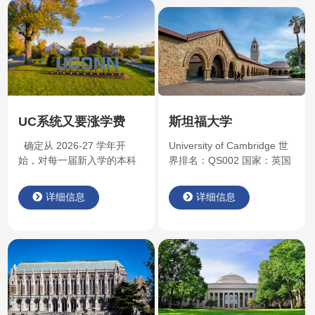
UC系统又要涨学费
斯坦福大学
了！国际生一年费用
确定从 2026-27 学年开
University of Cambridge 世
或逼近9万美元
始，对每一届新入学的本科
界排名：QS002 国家：英国
生实行“每年最高可上涨 5%”
简介：学校是罗素大学集团
的学费调涨机制（基于通
成员，全球大学校长论坛成
详细信息
详细信息
胀），且该上涨幅度一旦确
员 ，被誉为“金三角名校”和
定后锁定该届学生直至毕
“G5”之一。 剑桥大学是英语
业。 来源：UC官网 UC为
世界中第二古老的大学，前
什么要涨学费？ 根据 UC 官
身是一个于1209年成立的学
网发布的董事会会议资料及
者协会。 School Profile 剑
校长致辞，学校给出的理由
桥大学（英文：University of
很简单也很现实，UC 系统目
Cambridge；勋衔：
前正面临多重财政挑战，包
Cantab），坐落于英国剑桥