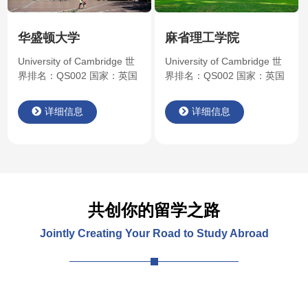
括： 校长在董事会上说，
郡，是一所公立研究型…
现在 UC 已经到了“不得不调
整收费…
华盛顿大学
麻省理工学院
University of Cambridge 世
University of Cambridge 世
界排名：QS002 国家：英国
界排名：QS002 国家：英国
简介：学校是罗素大学集团
简介：学校是罗素大学集团
成员，全球大学校长论坛成
成员，全球大学校长论坛成
详细信息
详细信息
员 ，被誉为“金三角名校”和
员 ，被誉为“金三角名校”和
“G5”之一。 剑桥大学是英语
“G5”之一。 剑桥大学是英语
世界中第二古老的大学，前
世界中第二古老的大学，前
身是一个于1209年成立的学
身是一个于1209年成立的学
者协会。 School Profile 剑
者协会。 School Profile 剑
桥大学（英文：University of
桥大学（英文：University of
Cambridge；勋衔：
Cambridge；勋衔：
共创你的留学之路
Cantab），坐落于英国剑桥
Cantab），坐落于英国剑桥
Jointly Creating Your Road to Study Abroad
郡，是一所公立研究型…
郡，是一所公立研究型…