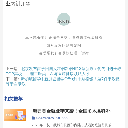
业内训师等。
-END-
本文部分图片来源于网络，版权归原作者所有
如对版权问题有疑问
请联系
我们会尽快处理，谢谢
上一篇:
北京发布留学回国人才创新创业13条新政：优先引进全球
TOP高校——理工医类、AI与医药健康领域人才
下一篇:
新加坡留学 | 新加坡留学Offer到手别松懈！这7件事没做
等于白录取
相关推荐
海归黄金就业季来袭！全国多地高额补
贴、优厚薪资竞相揽才
08/05/2025
888
2025年，从一线城市到西部内陆，从沿海经济带到乡