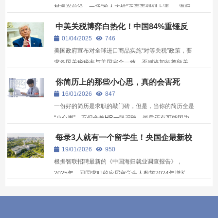
村振兴前沿，一场“抢人大战”正轰轰烈烈上演。 海归
留学生作为兼具国际视野与专业能力的优质人才群体，
中美关税博弈白热化！中国84%重锤反
成为各地政策重点争夺的对象。 最高1亿元项目资
制，留美学生面临“归国潮”抉择
01/04/2025
746
助、600万元创业奖金、免税购车、直接落户等“真金白
美国政府宣布对全球进口商品实施“对等关税”政策，要
银”福...
求各国关税税率与美国完全一致，否则将加征差额关
税。 这一政策被国际社会普遍视为“算术平等掩盖下
你简历上的那些小心思，真的会害死
的经济霸权”。 美国贸易代表办公室宣称，此举旨在消
你…
16/01/2026
847
除“不公平贸易逆差”，但其核心逻辑完全否定发展中国
一份好的简历是求职的敲门砖，但是，当你的简历全是
家...
“小心思”，不但会被HR一眼识破，最后还有可能因为
“虚假宣传”被企业清除实习记录，甚至于直接进入行业
每录3人就有一个留学生！央国企最新校
“黑名单”。而这，就不得不提到《令人心动的Offer》第
招后，最大赢家竟是这4个地区的毕业生
19/01/2026
950
二季中引发热议的简历造假事件...... 节目中的一位实习
根据智联招聘最新的《中国海归就业调查报告》，
生...
2025年，回国求职的应届留学生人数较2024年增长
12%，达到2018年的2.25倍，创下近8年来新高。而这
两年，央国企为代表的体制内就业，也越来越受到留学
家庭的关注。那么，央国企录用留学生时，哪些大学最