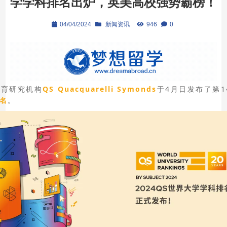
学学科排名出炉，英美高校强势霸榜！
04/04/2024
新闻资讯
946
0
教育研究机构
QS Quacquarelli Symonds
于4月日发布了第1
名
。