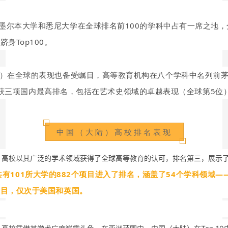
墨尔本大学和悉尼大学在全球排名前100的学科中占有一席之地，
跻身Top100。
）在全球的表现也备受瞩目，高等教育机构在八个学科中名列前
获三项国内最高排名，包括在艺术史领域的卓越表现（全球第5位
中国（大陆）高校排名表现
）高校以其广泛的学术领域获得了全球高等教育的认可，排名第三，展示
共有101所大学的882个项目进入了排名，涵盖了54个学科领域—
项目，仅次于美国和英国。