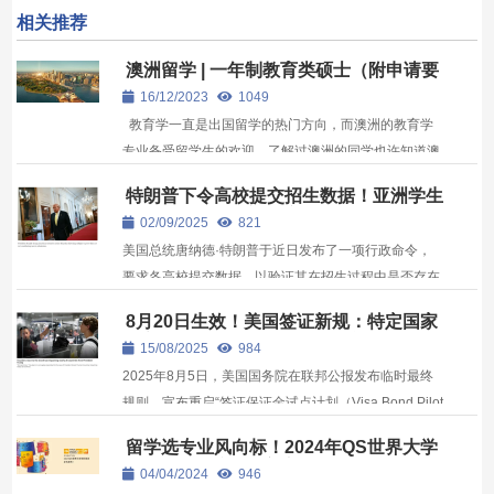
相关推荐
澳洲留学 | 一年制教育类硕士（附申请要
求）
16/12/2023
1049
教育学一直是出国留学的热门方向，而澳洲的教育学
专业备受留学生的欢迎，了解过澳洲的同学也许知道澳
洲有1年制，1.5年制，2年制硕士，不少同学想要去澳
特朗普下令高校提交招生数据！亚洲学生
洲留学，留学预算又有限，那么澳洲有哪些一年制的教
入学申请或面临新困境
02/09/2025
821
育类硕士项目选择呢？一起来看看吧！ 澳洲一年制教
美国总统唐纳德·特朗普于近日发布了一项行政命令，
育类...
要求各高校提交数据，以验证其在招生过程中是否存在
非法考虑种族因素的情况。该命令还要求美国教育部更
8月20日生效！美国签证新规：特定国家
新综合高等教育数据系统（IPEDS），使其数据对学生
游客需缴万元保证金，逾期不退
15/08/2025
984
和家长更易阅读，并“增加对院校通过IPEDS提交的数
2025年8月5日，美国国务院在联邦公报发布临时最终
据进行准确...
规则，宣布重启“签证保证金试点计划（Visa Bond Pilot
Program）”，自2025年8月20日起生效，为期一年，
留学选专业风向标！2024年QS世界大学
至2026年8月5日结束。 最高1.5万的保证金，逾期不
学科排名出炉，英美高校强势霸榜！
04/04/2024
946
退 该计划要求来自特定国家的B-1/B-2商务或旅游签证