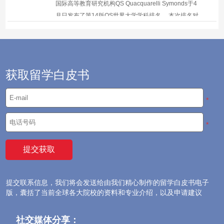
国际高等教育研究机构QS Quacquarelli Symonds于4
申请...
月日发布了第14版QS世界大学学科排名。 本次排名对
超过16400个独立大学课程进行了独立比较分析，这些
课程来自世界95个国家和地区超过1500所大学，涵盖
55个学科，分为五大类：艺术与人文、工程与技术、生
命科学与医...
获取留学白皮书
*
*
提交联系信息，我们将会发送给由我们精心制作的留学白皮书电子
版，囊括了当前全球各大院校的资料和专业介绍，以及申请建议
社交媒体分享：