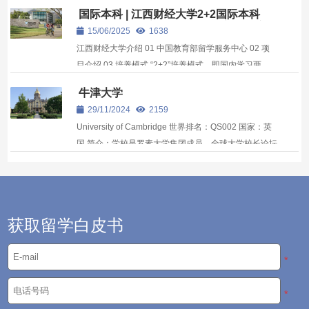
别是如果你希望更好融入，可以选择加拿大留学。
国际本科 | 江西财经大学2+2国际本科
Choose to study abroad in Canada 加拿大拥有世界领
2025年詹姆斯库克大学项目（新加坡方
15/06/2025
1638
先的教育体系，其大学和研究机...
向）
江西财经大学介绍 01 中国教育部留学服务中心 02 项
目介绍 03 培养模式 “2+2”培养模式，即国内学习两
年、国外学习两年。可春季插班入学。 学习计划 第一
牛津大学
学年 在江西财经大学进行语言强化培训和专业基础课程
29/11/2024
2159
学习 第二学年 在江西财经大学...
University of Cambridge 世界排名：QS002 国家：英
国 简介：学校是罗素大学集团成员，全球大学校长论坛
成员 ，被誉为“金三角名校”和“G5”之一。 剑桥大学是英
语世界中第二古老的大学，前身是一个于1209年成立
的学者协会。 School Profi...
获取留学白皮书
*
*